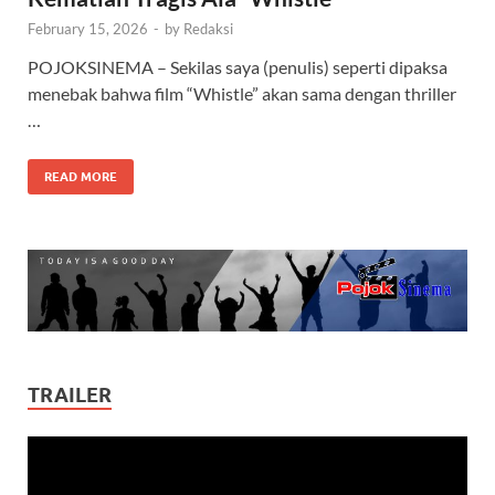
February 15, 2026
-
by
Redaksi
POJOKSINEMA – Sekilas saya (penulis) seperti dipaksa
menebak bahwa film “Whistle” akan sama dengan thriller
…
READ MORE
TRAILER
Video
Player