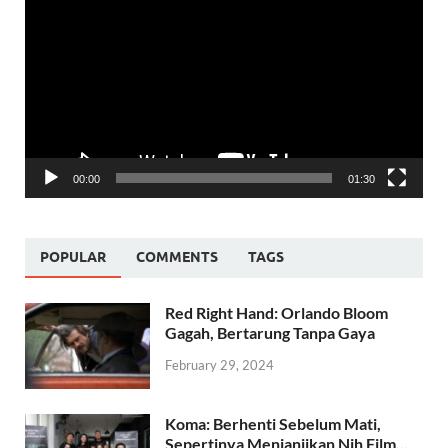
Player
00:00
01:30
POPULAR
COMMENTS
TAGS
Red Right Hand: Orlando Bloom
Gagah, Bertarung Tanpa Gaya
February 29, 2024
Koma: Berhenti Sebelum Mati,
Sepertinya Menjanjikan Nih Film…