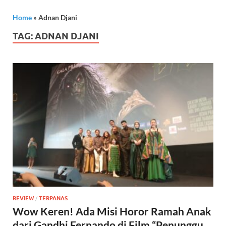
Home
»
Adnan Djani
TAG:
ADNAN DJANI
REVIEW
/
TERPANAS
Wow Keren! Ada Misi Horor Ramah Anak
dari Gandhi Fernando di Film “Penunggu