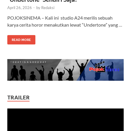
April 26, 2026
-
by
Redaksi
POJOKSINEMA – Kali ini studio A24 merilis sebuah
karya cerita horor menakutkan lewat “Undertone” yang …
READ MORE
TRAILER
Video
Player