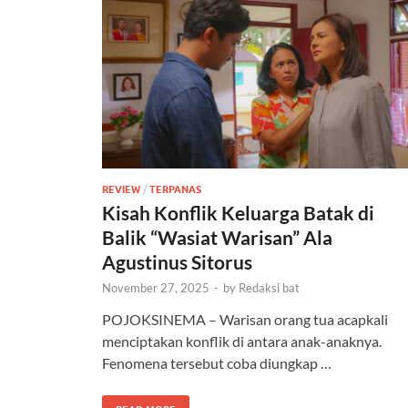
REVIEW
/
TERPANAS
Kisah Konflik Keluarga Batak di
Balik “Wasiat Warisan” Ala
Agustinus Sitorus
November 27, 2025
-
by
Redaksi bat
POJOKSINEMA – Warisan orang tua acapkali
menciptakan konflik di antara anak-anaknya.
Fenomena tersebut coba diungkap …