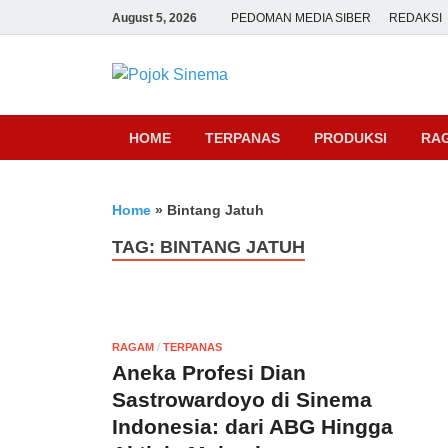
August 5, 2026
PEDOMAN MEDIA SIBER
REDAKSI
Pojok Sine
HOME
TERPANAS
PRODUKSI
RA
Home
»
Bintang Jatuh
TAG:
BINTANG JATUH
RAGAM
/
TERPANAS
Aneka Profesi Dian
Sastrowardoyo di Sinema
Indonesia: dari ABG Hingga