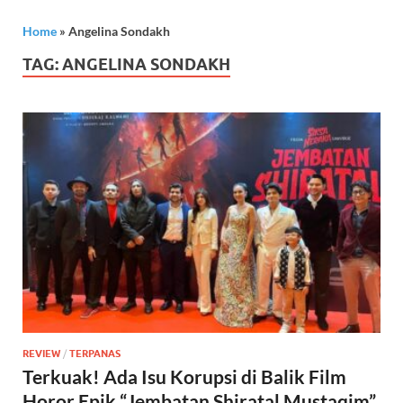
Home
»
Angelina Sondakh
TAG:
ANGELINA SONDAKH
REVIEW
/
TERPANAS
Terkuak! Ada Isu Korupsi di Balik Film
Horor Epik “Jembatan Shiratal Mustaqim”