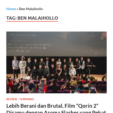
Home
»
Ben Malaihollo
TAG:
BEN MALAIHOLLO
REVIEW
/
TERPANAS
Lebih Berani dan Brutal, Film “Qorin 2”
Diramu dengan Aroma Slasher yang Pekat