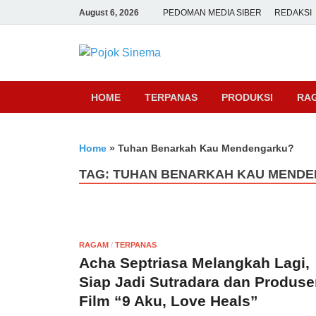
August 6, 2026
PEDOMAN MEDIA SIBER
REDAKSI
Pojok Sine
HOME
TERPANAS
PRODUKSI
RA
Home
»
Tuhan Benarkah Kau Mendengarku?
TAG:
TUHAN BENARKAH KAU MEND
RAGAM
/
TERPANAS
Acha Septriasa Melangkah Lagi,
Siap Jadi Sutradara dan Produse
Film “9 Aku, Love Heals”