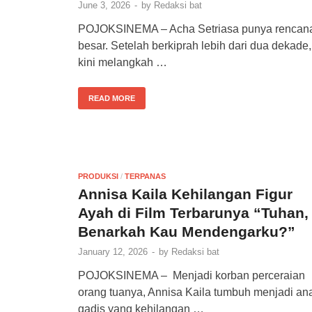
June 3, 2026
-
by
Redaksi bat
POJOKSINEMA – Acha Setriasa punya rencan
besar. Setelah berkiprah lebih dari dua dekade,
kini melangkah …
READ MORE
PRODUKSI
/
TERPANAS
Annisa Kaila Kehilangan Figur
Ayah di Film Terbarunya “Tuhan,
Benarkah Kau Mendengarku?”
January 12, 2026
-
by
Redaksi bat
POJOKSINEMA – Menjadi korban perceraian
orang tuanya, Annisa Kaila tumbuh menjadi an
gadis yang kehilangan …