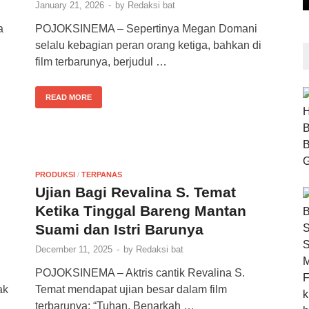
January 21, 2026
-
by
Redaksi bat
a
POJOKSINEMA – Sepertinya Megan Domani
selalu kebagian peran orang ketiga, bahkan di
film terbarunya, berjudul …
READ MORE
PRODUKSI
/
TERPANAS
Ujian Bagi Revalina S. Temat
Ketika Tinggal Bareng Mantan
Suami dan Istri Barunya
December 11, 2025
-
by
Redaksi bat
POJOKSINEMA – Aktris cantik Revalina S.
ak
Temat mendapat ujian besar dalam film
terbarunya: “Tuhan, Benarkah …