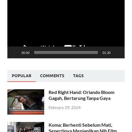
Player
00:00
01:30
POPULAR
COMMENTS
TAGS
Red Right Hand: Orlando Bloom
Gagah, Bertarung Tanpa Gaya
February 29, 2024
Koma: Berhenti Sebelum Mati,
Sepertinya Menjanjikan Nih Film…