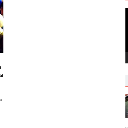
V
P
n
ia
tu