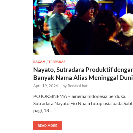
RAGAM
/
TERPANAS
Nayato, Sutradara Produktif denga
Banyak Nama Alias Meninggal Dun
April 19, 2026
-
by
Redaksi bat
POJOKSINEMA – Sinema Indonesia berduka.
Sutradara Nayato Fio Nuala tutup usia pada Sab
pagi, 18 …
READ MORE