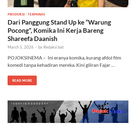
PRODUKSI
/
TERPANAS
Dari Panggung Stand Up ke “Warung
Pocong”, Komika Ini Kerja Bareng
Shareefa Daanish
March 5, 2026
-
by
Redaksi bat
POJOKSINEMA – Ini eranya komika, kurang afdol film
komedi tanpa kehadiran mereka. Kini giliran Fajar …
READ MORE