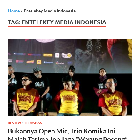
Home
»
Entelekey Media Indonesia
TAG:
ENTELEKEY MEDIA INDONESIA
REVIEW
/
TERPANAS
Bukannya Open Mic, Trio Komika Ini
Malah Terima Job Jaga “Warung Pocong”