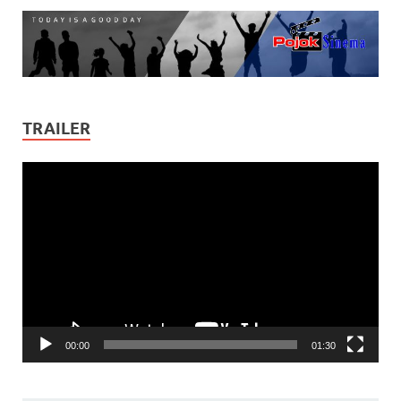
TRAILER
Video
Player
00:00
01:30