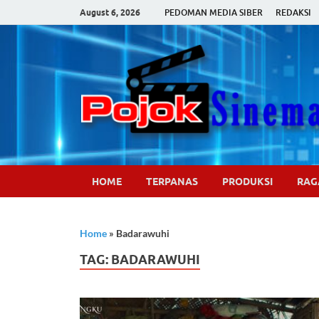
August 6, 2026
PEDOMAN MEDIA SIBER
REDAKSI
HOME
TERPANAS
PRODUKSI
RA
Home
»
Badarawuhi
TAG:
BADARAWUHI