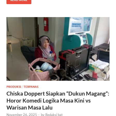
READ MORE
PRODUKSI
/
TERPANAS
Chiska Doppert Siapkan “Dukun Magang”:
Horor Komedi Logika Masa Kini vs
Warisan Masa Lalu
November 26, 2025
-
by
Redaksi bat