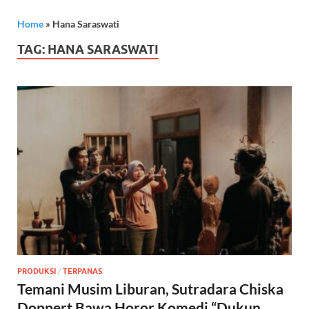
Home
»
Hana Saraswati
TAG:
HANA SARASWATI
PRODUKSI
/
TERPANAS
Temani Musim Liburan, Sutradara Chiska
Doppert Bawa Horor Komedi “Dukun