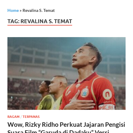
Home
»
Revalina S. Temat
TAG:
REVALINA S. TEMAT
RAGAM
/
TERPANAS
Wow, Rizky Ridho Perkuat Jajaran Pengisi
Suara Film “Garuda di Dadaku” Versi