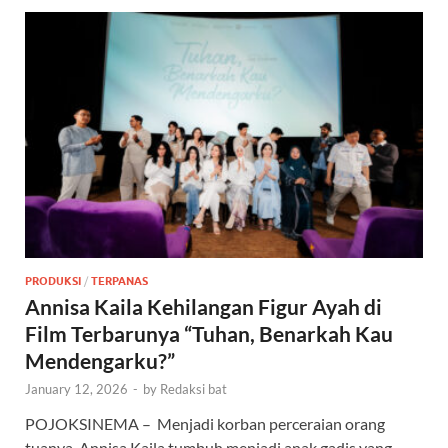
PRODUKSI
/
TERPANAS
Annisa Kaila Kehilangan Figur Ayah di
Film Terbarunya “Tuhan, Benarkah Kau
Mendengarku?”
January 12, 2026
-
by
Redaksi bat
POJOKSINEMA – Menjadi korban perceraian orang
tuanya, Annisa Kaila tumbuh menjadi anak gadis yang