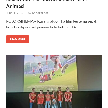
Animasi
June 4, 2026
-
by
Redaksi bat
POJOKSINEMA – Kurang afdol jika film bertema sepak
bola tak diperkuat pemain bola betulan. Di …
READ MORE