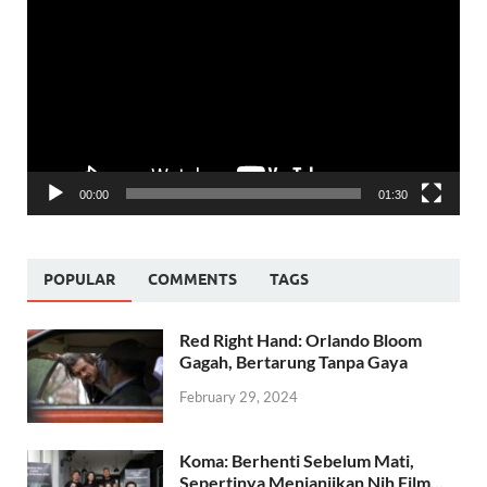
Player
00:00
01:30
POPULAR
COMMENTS
TAGS
Red Right Hand: Orlando Bloom
Gagah, Bertarung Tanpa Gaya
February 29, 2024
Koma: Berhenti Sebelum Mati,
Sepertinya Menjanjikan Nih Film…