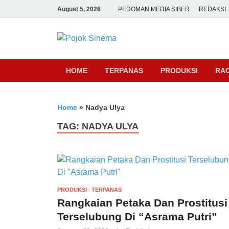
August 5, 2026
PEDOMAN MEDIA SIBER
REDAKSI
Pojok Sine
HOME
TERPANAS
PRODUKSI
RA
Home
»
Nadya Ulya
TAG:
NADYA ULYA
PRODUKSI
/
TERPANAS
Rangkaian Petaka Dan Prostitusi
Terselubung Di “Asrama Putri”