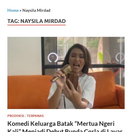
Home
»
Naysila Mirdad
TAG:
NAYSILA MIRDAD
PRODUKSI
/
TERPANAS
Komedi Keluarga Batak “Mertua Ngeri
Kali” Menjadi Debut Bunda Corla di Layar