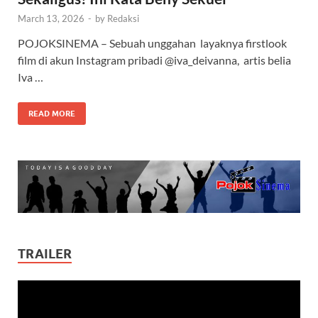
March 13, 2026
-
by
Redaksi
POJOKSINEMA – Sebuah unggahan layaknya firstlook
film di akun Instagram pribadi @iva_deivanna, artis belia
Iva …
READ MORE
TRAILER
Video
Player