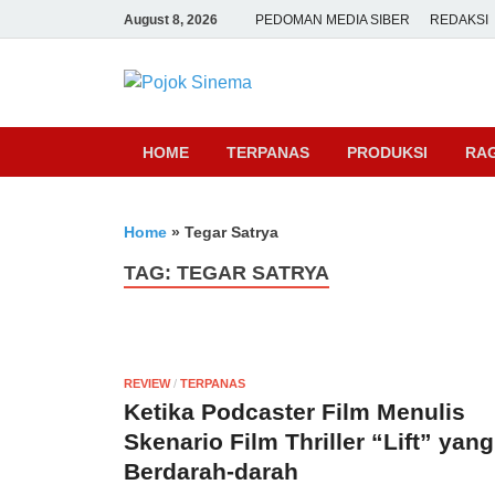
August 8, 2026
PEDOMAN MEDIA SIBER
REDAKSI
Pojok Sine
HOME
TERPANAS
PRODUKSI
RA
Home
»
Tegar Satrya
TAG:
TEGAR SATRYA
REVIEW
/
TERPANAS
Ketika Podcaster Film Menulis
Skenario Film Thriller “Lift” yang
Berdarah-darah