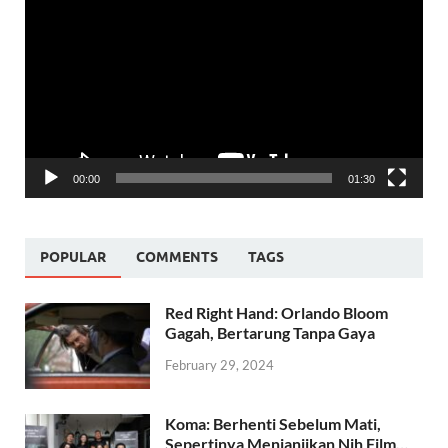
Player
00:00
01:30
POPULAR
COMMENTS
TAGS
Red Right Hand: Orlando Bloom
Gagah, Bertarung Tanpa Gaya
February 29, 2024
Koma: Berhenti Sebelum Mati,
Sepertinya Menjanjikan Nih Film…