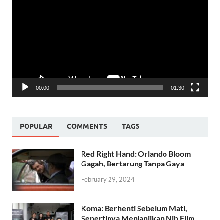
Player
00:00
01:30
POPULAR
COMMENTS
TAGS
Red Right Hand: Orlando Bloom
Gagah, Bertarung Tanpa Gaya
February 29, 2024
Koma: Berhenti Sebelum Mati,
Sepertinya Menjanjikan Nih Film…