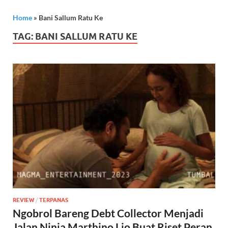
Home
»
Bani Sallum Ratu Ke
TAG:
BANI SALLUM RATU KE
REVIEW
/
TERPANAS
Ngobrol Bareng Debt Collector Menjadi
Jalan Ninja Marthino Lio Buat Riset Peran