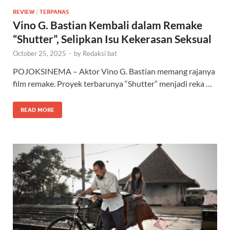
REVIEW
/
TERPANAS
Vino G. Bastian Kembali dalam Remake
“Shutter”, Selipkan Isu Kekerasan Seksual
October 25, 2025
-
by
Redaksi bat
POJOKSINEMA – Aktor Vino G. Bastian memang rajanya
film remake. Proyek terbarunya “Shutter” menjadi reka …
READ MORE