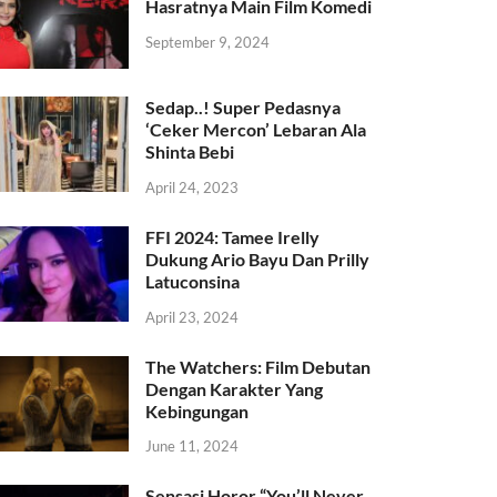
Hasratnya Main Film Komedi
September 9, 2024
Sedap..! Super Pedasnya
‘Ceker Mercon’ Lebaran Ala
Shinta Bebi
April 24, 2023
FFI 2024: Tamee Irelly
Dukung Ario Bayu Dan Prilly
Latuconsina
April 23, 2024
The Watchers: Film Debutan
Dengan Karakter Yang
Kebingungan
June 11, 2024
Sensasi Horor “You’ll Never