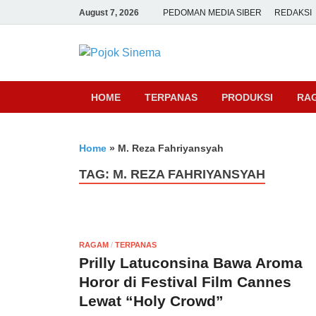
August 7, 2026
PEDOMAN MEDIA SIBER
REDAKSI
Pojok Sine
HOME
TERPANAS
PRODUKSI
RA
Home
»
M. Reza Fahriyansyah
TAG:
M. REZA FAHRIYANSYAH
RAGAM
/
TERPANAS
Prilly Latuconsina Bawa Aroma
Horor di Festival Film Cannes
Lewat “Holy Crowd”