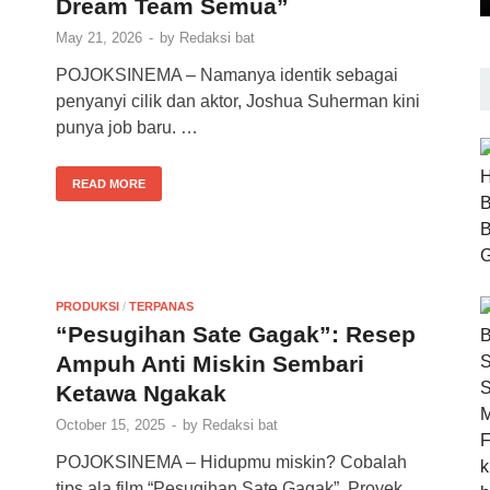
Dream Team Semua”
May 21, 2026
-
by
Redaksi bat
POJOKSINEMA – Namanya identik sebagai
penyanyi cilik dan aktor, Joshua Suherman kini
punya job baru. …
READ MORE
PRODUKSI
/
TERPANAS
“Pesugihan Sate Gagak”: Resep
Ampuh Anti Miskin Sembari
Ketawa Ngakak
October 15, 2025
-
by
Redaksi bat
POJOKSINEMA – Hidupmu miskin? Cobalah
tips ala film “Pesugihan Sate Gagak”. Proyek