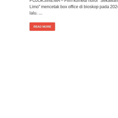
POJOKSINEMA – Film komedi horor “Sekawan
Limo” mencetak box office di bioskop pada 202
lalu. …
READ MORE