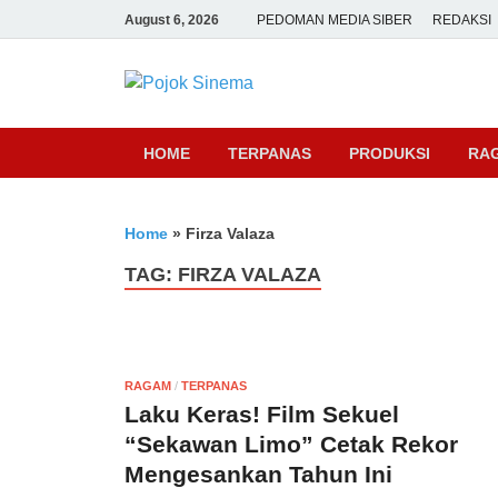
August 6, 2026
PEDOMAN MEDIA SIBER
REDAKSI
Pojok Sine
HOME
TERPANAS
PRODUKSI
RA
Home
»
Firza Valaza
TAG:
FIRZA VALAZA
RAGAM
/
TERPANAS
Laku Keras! Film Sekuel
“Sekawan Limo” Cetak Rekor
Mengesankan Tahun Ini