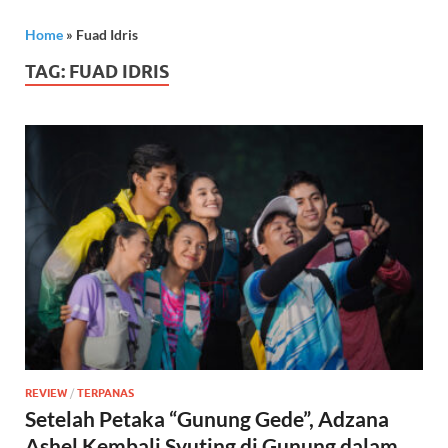
Home
»
Fuad Idris
TAG:
FUAD IDRIS
REVIEW
/
TERPANAS
Setelah Petaka “Gunung Gede”, Adzana
Ashel Kembali Syuting di Gunung dalam