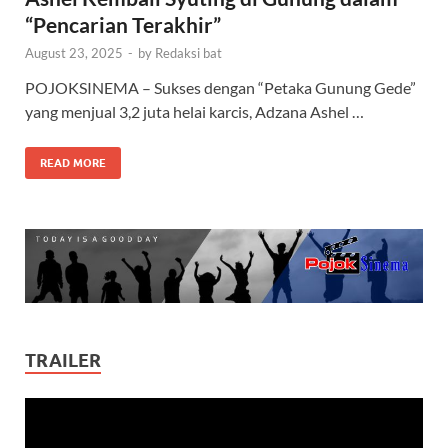
“Pencarian Terakhir”
August 23, 2025
-
by
Redaksi bat
POJOKSINEMA – Sukses dengan “Petaka Gunung Gede”
yang menjual 3,2 juta helai karcis, Adzana Ashel …
READ MORE
TRAILER
Video
Player