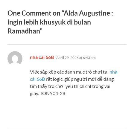
One Comment on “Alda Augustine :
ingin lebih khusyuk di bulan
Ramadhan”
says:
nhà cái 66B
April 29, 2026 at 6:43 pm
Việc sắp xếp các danh mục trò chơi tại
nhà
cái 66B
rất logic, giúp người mới dễ dàng
tìm thấy trò chơi yêu thích chỉ trong vài
giây. TONY04-28