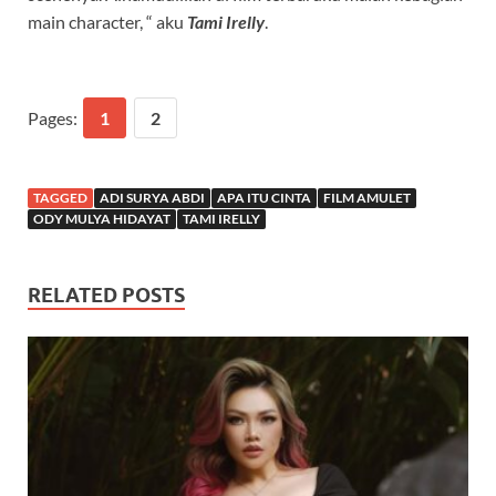
main character, “ aku
Tami Irelly
.
Pages:
1
2
TAGGED
ADI SURYA ABDI
APA ITU CINTA
FILM AMULET
ODY MULYA HIDAYAT
TAMI IRELLY
RELATED POSTS