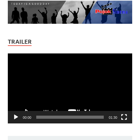
TRAILER
Video
Player
00:00
01:30