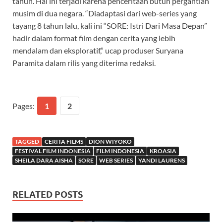
tahun. Hal ini terjadi karena penceritaan butuh pergantian
musim di dua negara. “Diadaptasi dari web-series yang
tayang 8 tahun lalu, kali ini “SORE: Istri Dari Masa Depan”
hadir dalam format film dengan cerita yang lebih
mendalam dan eksploratif,” ucap produser Suryana
Paramita dalam rilis yang diterima redaksi.
Pages:
1
2
TAGGED
CERITA FILMS
DION WIYOKO
FESTIVAL FILM INDONESIA
FILM INDONESIA
KROASIA
SHEILA DARA AISHA
SORE
WEB SERIES
YANDI LAURENS
RELATED POSTS