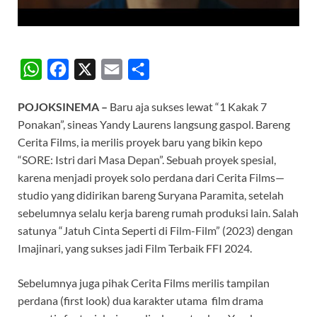
W
F
X
E
S
h
a
m
h
POJOKSINEMA –
Baru aja sukses lewat “1 Kakak 7
a
c
a
a
Ponakan”, sineas Yandy Laurens langsung gaspol. Bareng
t
e
i
r
Cerita Films, ia merilis proyek baru yang bikin kepo
s
b
l
e
“SORE: Istri dari Masa Depan”. Sebuah proyek spesial,
A
o
karena menjadi proyek solo perdana dari Cerita Films—
studio yang didirikan bareng Suryana Paramita, setelah
p
o
sebelumnya selalu kerja bareng rumah produksi lain. Salah
p
k
satunya “Jatuh Cinta Seperti di Film-Film” (2023) dengan
Imajinari, yang sukses jadi Film Terbaik FFI 2024.
Sebelumnya juga pihak Cerita Films merilis tampilan
perdana (first look) dua karakter utama film drama