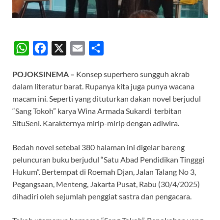
W
F
X
E
S
h
a
m
h
POJOKSINEMA –
Konsep superhero sungguh akrab
a
c
a
a
dalam literatur barat. Rupanya kita juga punya wacana
t
e
i
r
macam ini. Seperti yang dituturkan dakan novel berjudul
s
b
l
e
“Sang Tokoh” karya Wina Armada Sukardi terbitan
A
o
SituSeni. Karakternya mirip-mirip dengan adiwira.
p
o
Bedah novel setebal 380 halaman ini digelar bareng
p
k
peluncuran buku berjudul “Satu Abad Pendidikan Tingggi
Hukum”. Bertempat di Roemah Djan, Jalan Talang No 3,
Pegangsaan, Menteng, Jakarta Pusat, Rabu (30/4/2025)
dihadiri oleh sejumlah penggiat sastra dan pengacara.