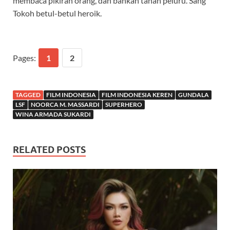
membaca pikiran orang, dan bahkan tahan peluru. Sang
Tokoh betul-betul heroik.
Pages:
1
2
TAGGED
FILM INDONESIA
FILM INDONESIA KEREN
GUNDALA
LSF
NOORCA M. MASSARDI
SUPERHERO
WINA ARMADA SUKARDI
RELATED POSTS