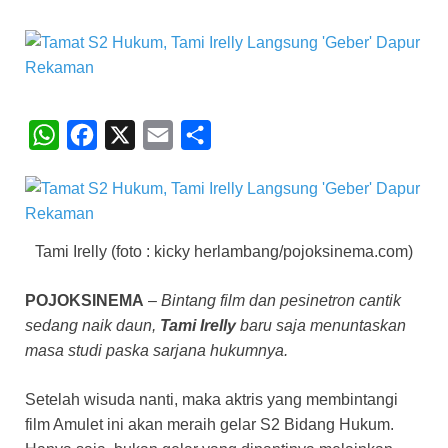
W
F
X
E
S
h
a
m
h
a
c
a
a
t
e
i
r
Tami Irelly (foto : kicky herlambang/pojoksinema.com)
s
b
l
e
A
o
POJOKSINEMA
–
Bintang film dan pesinetron cantik
p
o
sedang naik daun,
Tami Irelly
baru saja menuntaskan
p
k
masa studi paska sarjana hukumnya.
Setelah wisuda nanti, maka aktris yang membintangi
film Amulet ini akan meraih gelar S2 Bidang Hukum.