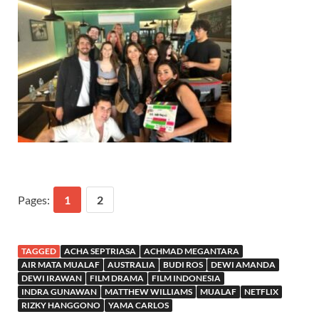
Pages:
1
2
TAGGED
ACHA SEPTRIASA
ACHMAD MEGANTARA
AIR MATA MUALAF
AUSTRALIA
BUDI ROS
DEWI AMANDA
DEWI IRAWAN
FILM DRAMA
FILM INDONESIA
INDRA GUNAWAN
MATTHEW WILLIAMS
MUALAF
NETFLIX
RIZKY HANGGONO
YAMA CARLOS