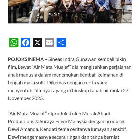
W
F
X
E
S
h
a
m
h
POJOKSINEMA –
Sineas Indra Gunawan kembali bikin
a
c
a
a
film. Lewat “Air Mata Mualaf” dia mengisahkan perjalanan
t
e
i
r
anak manusia dalam menemukan kembali keimanan di
s
b
l
e
tengah masa sulit. Dikemas dengan cerita yang
A
o
menyentuh, filmnya tayang di bioskop tanah air mulai 27
November 2025.
p
o
p
k
“Air Mata Mualaf” diproduksi oleh Merak Abadi
Productions & Suraya Filem Malaysia dengan produser
Dewi Amanda. Kendati tema ceritanya lumayan sensitif,
Dewi mengemasnya secara ringan dan tanpa berniat