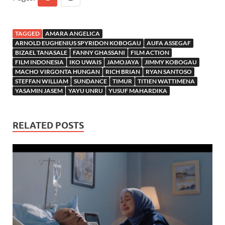
TAGGED
AMARA ANGELICA
ARNOLD EUGHENIUS SPYRIDON KOBOGAU
AUFA ASSEGAF
BIZAEL TANASALE
FANNY GHASSANI
FILM ACTION
FILM INDONESIA
IKO UWAIS
JAMOJAYA
JIMMY KOBOGAU
MACHO VIRGONTA HUNGAN
RICH BRIAN
RYAN SANTOSO
STEFFAN WILLIAM
SUNDANCE
TIMUR
TITIEN WATTIMENA
YASAMIN JASEM
YAYU UNRU
YUSUF MAHARDIKA
RELATED POSTS