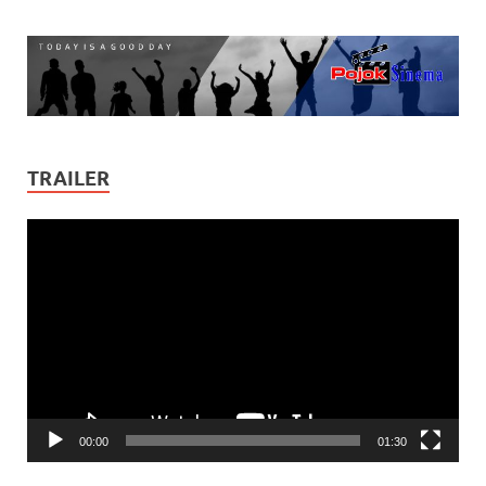
TRAILER
Video
Player
00:00
01:30