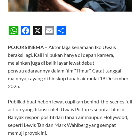
W
F
X
E
S
h
a
m
h
POJOKSINEMA
– Aktor laga kenamaan Iko Uwais
a
c
a
a
beraksi lagi. Kali ini bukan hanya di depan kamera,
t
e
i
r
melainkan juga di balik layar lewat debut
s
b
l
e
penyutradaraannya dalam film “Timur”. Catat tanggal
A
o
mainnya, tayang di bioskop tanah air mulai 18 Desember
2025.
p
o
p
k
Publik dibuat heboh lewat cuplikan behind-the-scenes full
action yang dilansir oleh Uwais Pictures seputar film ini.
Banyak respon positif dari tanah air maupun Hollywood,
seperti Lewis Tan dan Mark Wahlberg yang sempat
memuji proyek ini.