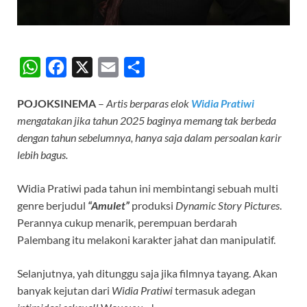
W
F
X
E
S
h
a
m
h
POJOKSINEMA
–
Artis berparas elok
Widia Pratiwi
a
c
a
a
mengatakan jika tahun 2025 baginya memang tak berbeda
t
e
i
r
dengan tahun sebelumnya, hanya saja dalam persoalan karir
s
b
l
e
lebih bagus.
A
o
Widia Pratiwi pada tahun ini membintangi sebuah multi
p
o
genre berjudul
“Amulet”
produksi
Dynamic Story Pictures
.
p
k
Perannya cukup menarik, perempuan berdarah
Palembang itu melakoni karakter jahat dan manipulatif.
Selanjutnya, yah ditunggu saja jika filmnya tayang. Akan
banyak kejutan dari
Widia Pratiwi
termasuk adegan