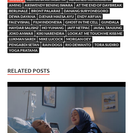
AMING
ARSWENDY BENING SWARA
AT THE END OF DAYBREAK
BERLINALE
BRONT PALARAE
DANANG SURYONEGORO
DEWA DAYANA
DJENAR MAESA AYU
ENDY ARFIAN
FAIZ VISHAL
FILM INDONESIA
GHOST IN THE CELL
GUNDALA
HAYDAR SALISHZ
HO YUHANG
JAFF NETPAC
JAISAL TANJUNG
JOKO ANWAR
KIKI NARENDRA
LOOK AT ME TOUCH ME KISS ME
LUKMAN SARDI
MIKE LUCOCK
MORGAN OEY
PENGABDI SETAN
RAIN DOGS
RIO DEWANTO
TORA SUDIRO
YOGA PRATAMA
RELATED POSTS