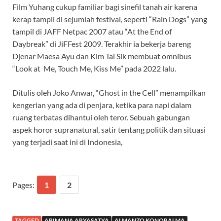
Film Yuhang cukup familiar bagi sinefil tanah air karena
kerap tampil di sejumlah festival, seperti “Rain Dogs” yang
tampil di JAFF Netpac 2007 atau “At the End of
Daybreak” di JiFFest 2009. Terakhir ia bekerja bareng
Djenar Maesa Ayu dan Kim Tai Sik membuat omnibus
“Look at Me, Touch Me, Kiss Me” pada 2022 lalu.
Ditulis oleh Joko Anwar,
“
Ghost in the Cell” menampilkan
kengerian yang ada di penjara, ketika para napi dalam
ruang terbatas dihantui oleh teror. Sebuah gabungan
aspek horor supranatural, satir tentang politik dan situasi
yang terjadi saat ini di Indonesia,
Pages:
1
2
TAGGED
ABIMANA ARYASATYA
ALMANZO KONORALMA