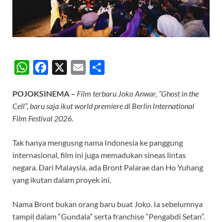
W
F
X
E
S
h
a
m
h
POJOKSINEMA –
Film terbaru Joko Anwar, “Ghost in the
a
c
a
a
Cell”, baru saja ikut world premiere di Berlin International
t
e
i
r
Film Festival 2026.
s
b
l
e
A
o
Tak hanya mengusng nama Indonesia ke panggung
internasional, film ini juga memadukan sineas lintas
p
o
negara. Dari Malaysia, ada Bront Palarae dan Ho Yuhang
p
k
yang ikutan dalam proyek ini.
Nama Bront bukan orang baru buat Joko. Ia sebelumnya
tampil dalam “Gundala” serta franchise “Pengabdi Setan”.