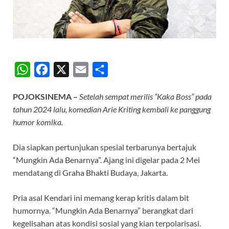
W
F
X
E
S
h
a
m
h
POJOKSINEMA –
Setelah sempat merilis “Kaka Boss” pada
a
c
a
a
tahun 2024 lalu, komedian Arie Kriting kembali ke panggung
t
e
i
r
humor komika.
s
b
l
e
A
o
Dia siapkan pertunjukan spesial terbarunya bertajuk
“Mungkin Ada Benarnya”. Ajang ini digelar pada 2 Mei
p
o
mendatang di Graha Bhakti Budaya, Jakarta.
p
k
Pria asal Kendari ini memang kerap kritis dalam bit
humornya. “Mungkin Ada Benarnya” berangkat dari
kegelisahan atas kondisi sosial yang kian terpolarisasi.