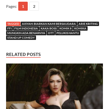
Pages:
1
2
TAGGED
AISYAH: BIARKAN KAMI BERSAUDARA
ARIE KRITING
FFI
FILM INDONESIA
KAKA BOSS
KOMIK 8
KOMIKA
MUNGKIN ADA BENARNYA
OTT
PELUKIS HANTU
STAND UP COMEDY
RELATED POSTS