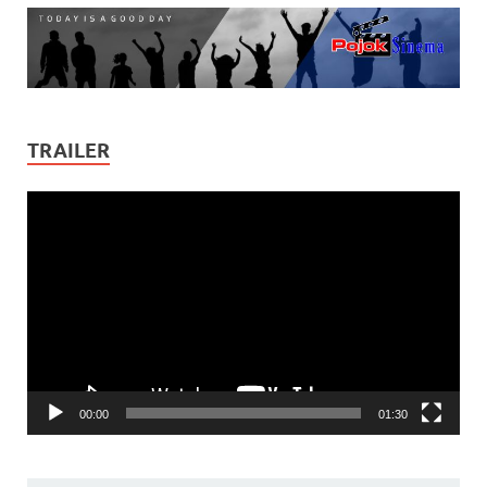
TRAILER
Video
Player
00:00
01:30