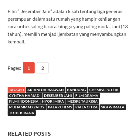
Film “Desember Jani” adalah kisah tentang tiga generasi
perempuan dalam satu rumah yang hampir kehilangan
cara untuk saling bicara, hingga yang paling muda, Jani (13
tahun), memilih menjadi jembatan yang menyambungkan
kembali.
Pages:
1
2
TAGGED
ARIANI DARMAWAN
BANDUNG
CHEMPA PUTERI
CYNTHA HARIADI
DESEMBER JANI
FILM DRAMA
FILM INDONESIA
HYORI MIKA
MEISKE TAURISIA
MUHAMMAD ZAIDY
PALARI FILMS
PIALA CITRA
SIGI WIMALA
TUTIE KIRANA
RELATED POSTS