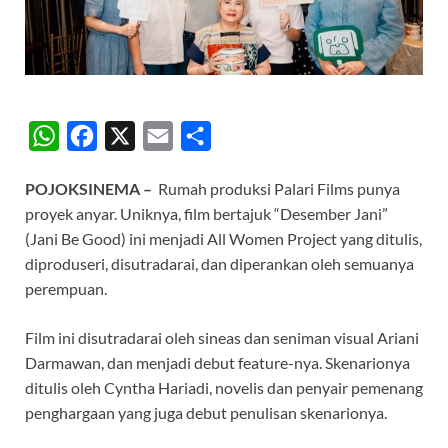
W
F
X
E
S
h
a
m
h
POJOKSINEMA
–
Rumah produksi Palari Films punya
a
c
a
a
proyek anyar. Uniknya, film bertajuk “Desember Jani”
t
e
i
r
(Jani Be Good) ini menjadi All Women Project yang ditulis,
s
b
l
e
diproduseri, disutradarai, dan diperankan oleh semuanya
A
o
perempuan.
p
o
Film ini disutradarai oleh sineas dan seniman visual Ariani
p
k
Darmawan, dan menjadi debut feature-nya. Skenarionya
ditulis oleh Cyntha Hariadi, novelis dan penyair pemenang
penghargaan yang juga debut penulisan skenarionya.