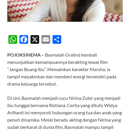
W
F
X
E
S
h
a
m
h
POJOKSINEMA –
Basmalah Gralind kembali
a
c
a
a
menunjukkan kemampuannya berakting lewat film
t
e
i
r
“Jangan Buang Ibu”. Memainkan karakter Marsha, ia
s
b
l
e
tampil meyakinkan dan memberi energi tersendiri pada
A
o
drama keluarga tersebut.
p
o
Di sini, Basmalah menjadi cucu Nirina Zubir yang menjadi
p
k
ibu tunggal bernama Ristiana. Cerita yang ditulis Widya
Arifianti ini menyoroti hubungan orang tua dan anak yang
penuh dinamika. Meski beradu akting dengan Nirina yang
sudah berkarat di dunia film, Basmalah mampu tampil