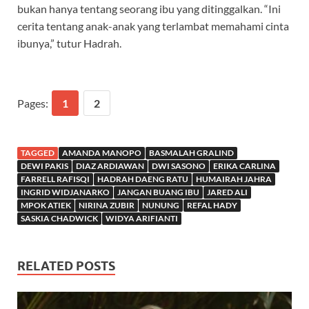
bukan hanya tentang seorang ibu yang ditinggalkan. “Ini
cerita tentang anak-anak yang terlambat memahami cinta
ibunya,” tutur Hadrah.
Pages:
1
2
TAGGED
AMANDA MANOPO
BASMALAH GRALIND
DEWI PAKIS
DIAZ ARDIAWAN
DWI SASONO
ERIKA CARLINA
FARRELL RAFISQI
HADRAH DAENG RATU
HUMAIRAH JAHRA
INGRID WIDJANARKO
JANGAN BUANG IBU
JARED ALI
MPOK ATIEK
NIRINA ZUBIR
NUNUNG
REFAL HADY
SASKIA CHADWICK
WIDYA ARIFIANTI
RELATED POSTS