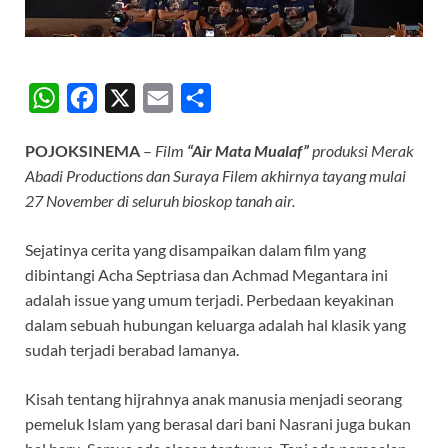
W
F
X
E
S
h
a
m
h
POJOKSINEMA
–
Film
“Air Mata Mualaf”
produksi Merak
a
c
a
a
Abadi Productions dan Suraya Filem akhirnya tayang mulai
t
e
i
r
27 November di seluruh bioskop tanah air.
s
b
l
e
A
o
Sejatinya cerita yang disampaikan dalam film yang
dibintangi Acha Septriasa dan Achmad Megantara ini
p
o
adalah issue yang umum terjadi. Perbedaan keyakinan
p
k
dalam sebuah hubungan keluarga adalah hal klasik yang
sudah terjadi berabad lamanya.
Kisah tentang hijrahnya anak manusia menjadi seorang
pemeluk Islam yang berasal dari bani Nasrani juga bukan