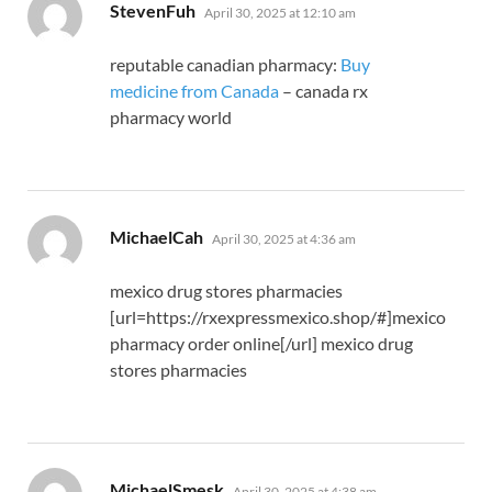
says:
StevenFuh
April 30, 2025 at 12:10 am
reputable canadian pharmacy:
Buy
medicine from Canada
– canada rx
pharmacy world
says:
MichaelCah
April 30, 2025 at 4:36 am
mexico drug stores pharmacies
[url=https://rxexpressmexico.shop/#]mexico
pharmacy order online[/url] mexico drug
stores pharmacies
says:
MichaelSmesk
April 30, 2025 at 4:38 am