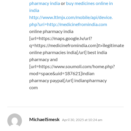
pharmacy india
or
buy medicines online in
india
http://www.ltlmjx.com/mobile/api/device.
php?uri=http://medicinefromindia.com
online pharmacy india
[url=https://maps.google.lv/url?
q=https://medicinefromindia.com]п»їlegitimate
online pharmacies india[/url] best india
pharmacy and
[url=https://www.soumoli.com/home.php?
mod=space&uid=187621]indian
pharmacy paypal[/url] indianpharmacy
com
says:
MichaelSmesk
April 30, 2025 at 10:24 am