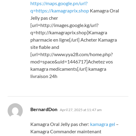
https://maps.google.pn/url?
q=https://kamagraprix.shop
Kamagra Oral
Jelly pas cher
[url=http://images.google.kg/url?
q=http://kamagraprix.shop]Kamagra
pharmacie en ligne[/url] Acheter Kamagra
site fiable and
[url=http://www.yya28.com/home.php?
mod=space&uid=1446717]Achetez vos
kamagra medicaments[/url] kamagra
livraison 24h
says:
BernardDon
April 27, 2025 at 11:47 am
Kamagra Oral Jelly pas cher:
kamagra gel
–
Kamagra Commander maintenant