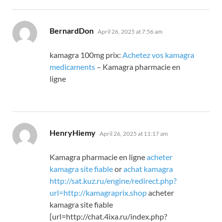
says:
BernardDon
April 26, 2025 at 7:56 am
kamagra 100mg prix:
Achetez vos kamagra
medicaments
– Kamagra pharmacie en
ligne
says:
HenryHiemy
April 26, 2025 at 11:17 am
Kamagra pharmacie en ligne
acheter
kamagra site fiable
or
achat kamagra
http://sat.kuz.ru/engine/redirect.php?
url=http://kamagraprix.shop
acheter
kamagra site fiable
[url=http://chat.4ixa.ru/index.php?