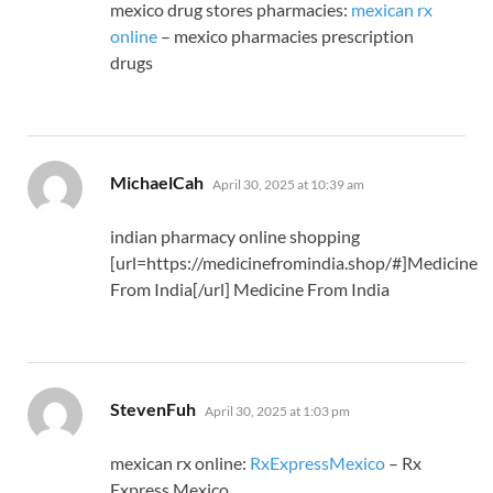
mexico drug stores pharmacies:
mexican rx
online
– mexico pharmacies prescription
drugs
says:
MichaelCah
April 30, 2025 at 10:39 am
indian pharmacy online shopping
[url=https://medicinefromindia.shop/#]Medicine
From India[/url] Medicine From India
says:
StevenFuh
April 30, 2025 at 1:03 pm
mexican rx online:
RxExpressMexico
– Rx
Express Mexico