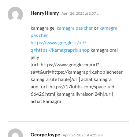
says:
HenryHiemy
April 26, 2025 at 2:07 am
kamagra gel
kamagra pas cher
or
kamagra
pas cher
https://www.google.tt/url?
q=https://kamagraprix.shop
kamagra oral
jelly
[url=https://www.google.cm/url?
sa=t&url=https://kamagraprix.shop]acheter
kamagra site fiable[/url] achat kamagra
and [url=https://17lubbs.com/space-uid-
66426.html]kamagra livraison 24h[/url]
achat kamagra
says:
GeorgeJoype
April 26, 2025 at 4:25 am