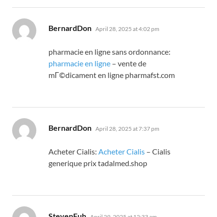
says:
BernardDon
April 28, 2025 at 4:02 pm
pharmacie en ligne sans ordonnance:
pharmacie en ligne
– vente de
mГ©dicament en ligne pharmafst.com
says:
BernardDon
April 28, 2025 at 7:37 pm
Acheter Cialis:
Acheter Cialis
– Cialis
generique prix tadalmed.shop
says:
StevenFuh
April 29, 2025 at 12:33 am