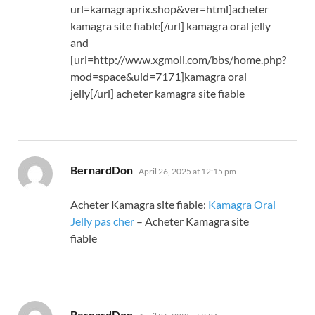
url=kamagraprix.shop&ver=html]acheter
kamagra site fiable[/url] kamagra oral jelly
and
[url=http://www.xgmoli.com/bbs/home.php?
mod=space&uid=7171]kamagra oral
jelly[/url] acheter kamagra site fiable
says:
BernardDon
April 26, 2025 at 12:15 pm
Acheter Kamagra site fiable:
Kamagra Oral
Jelly pas cher
– Acheter Kamagra site
fiable
says:
BernardDon