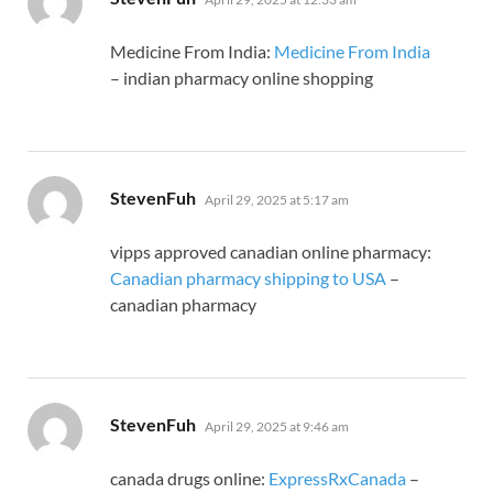
Medicine From India:
Medicine From India
– indian pharmacy online shopping
says:
StevenFuh
April 29, 2025 at 5:17 am
vipps approved canadian online pharmacy:
Canadian pharmacy shipping to USA
–
canadian pharmacy
says:
StevenFuh
April 29, 2025 at 9:46 am
canada drugs online:
ExpressRxCanada
–