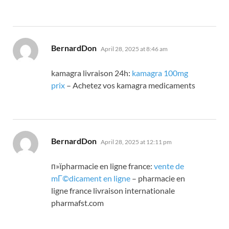
says:
BernardDon
April 28, 2025 at 8:46 am
kamagra livraison 24h:
kamagra 100mg
prix
– Achetez vos kamagra medicaments
says:
BernardDon
April 28, 2025 at 12:11 pm
п»їpharmacie en ligne france:
vente de
mГ©dicament en ligne
– pharmacie en
ligne france livraison internationale
pharmafst.com