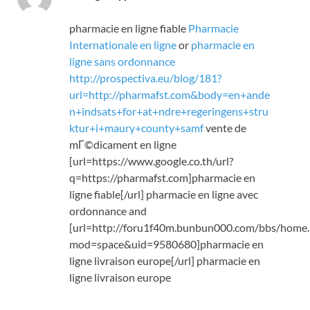
pharmacie en ligne fiable
Pharmacie
Internationale en ligne
or
pharmacie en
ligne sans ordonnance
http://prospectiva.eu/blog/181?
url=http://pharmafst.com&body=en+ande
n+indsats+for+at+ndre+regeringens+stru
ktur+i+maury+county+samf
vente de
mГ©dicament en ligne
[url=https://www.google.co.th/url?
q=https://pharmafst.com]pharmacie en
ligne fiable[/url] pharmacie en ligne avec
ordonnance and
[url=http://foru1f40m.bunbun000.com/bbs/home
mod=space&uid=9580680]pharmacie en
ligne livraison europe[/url] pharmacie en
ligne livraison europe