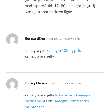
mod=space&uid=12180]kamagra gel[/url]
Kamagra pharmacie en ligne
says:
BernardDon
April 27, 2025 at 2:11 am
kamagra gel:
kamagra 100mg prix
–
kamagra oral jelly
says:
HenryHiemy
April 27, 2025 at 8:23 am
kamagra oral jelly
Achetez vos kamagra
medicaments
or
Kamagra Commander
maintenant