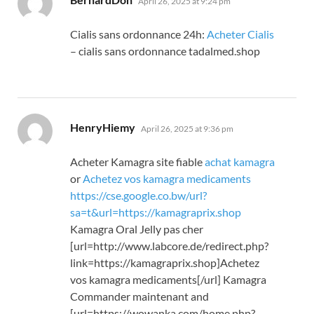
April 26, 2025 at 9:24 pm
Cialis sans ordonnance 24h:
Acheter Cialis
– cialis sans ordonnance tadalmed.shop
says:
HenryHiemy
April 26, 2025 at 9:36 pm
Acheter Kamagra site fiable
achat kamagra
or
Achetez vos kamagra medicaments
https://cse.google.co.bw/url?
sa=t&url=https://kamagraprix.shop
Kamagra Oral Jelly pas cher
[url=http://www.labcore.de/redirect.php?
link=https://kamagraprix.shop]Achetez
vos kamagra medicaments[/url] Kamagra
Commander maintenant and
[url=https://wowanka.com/home.php?