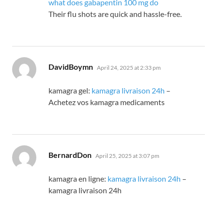
what does gabapentin 100 mg do
Their flu shots are quick and hassle-free.
says:
DavidBoymn
April 24, 2025 at 2:33 pm
kamagra gel:
kamagra livraison 24h
–
Achetez vos kamagra medicaments
says:
BernardDon
April 25, 2025 at 3:07 pm
kamagra en ligne:
kamagra livraison 24h
–
kamagra livraison 24h