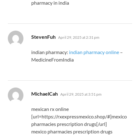
pharmacy in india
says:
StevenFuh
April 29, 2025 at 2:31 pm
indian pharmacy:
indian pharmacy online
–
MedicineFromIndia
says:
MichaelCah
April 29, 2025 at 3:51 pm
mexican rx online
[url=https://rxexpressmexico.shop/#]mexico
pharmacies prescription drugs[/url]
mexico pharmacies prescription drugs