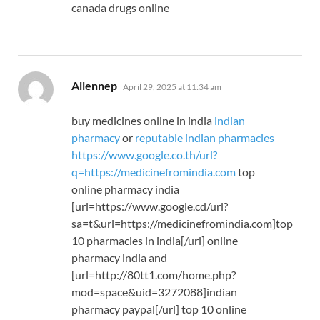
canada drugs online
says:
Allennep
April 29, 2025 at 11:34 am
buy medicines online in india
indian
pharmacy
or
reputable indian pharmacies
https://www.google.co.th/url?
q=https://medicinefromindia.com
top
online pharmacy india
[url=https://www.google.cd/url?
sa=t&url=https://medicinefromindia.com]top
10 pharmacies in india[/url] online
pharmacy india and
[url=http://80tt1.com/home.php?
mod=space&uid=3272088]indian
pharmacy paypal[/url] top 10 online