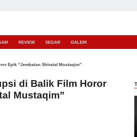
ma
GAM
REVIEW
SEGAR
GALERI
Horor Epik “Jembatan Shiratal Mustaqim”
psi di Balik Film Horor
tal Mustaqim”