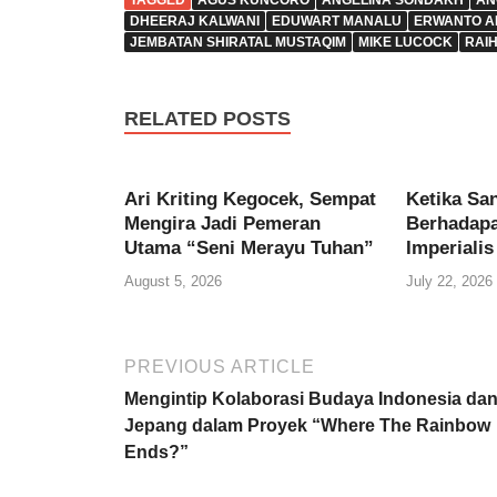
TAGGED
AGUS KUNCORO
ANGELINA SONDAKH
AN
DHEERAJ KALWANI
EDUWART MANALU
ERWANTO A
JEMBATAN SHIRATAL MUSTAQIM
MIKE LUCOCK
RAI
RELATED POSTS
Ari Kriting Kegocek, Sempat
Ketika Sa
Mengira Jadi Pemeran
Berhadap
Utama “Seni Merayu Tuhan”
Imperialis
August 5, 2026
July 22, 2026
PREVIOUS ARTICLE
Mengintip Kolaborasi Budaya Indonesia da
Jepang dalam Proyek “Where The Rainbow
Ends?”