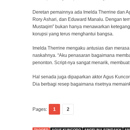
Deretan pemainnya ada Imelda Therrine dan A
Rory Ashari, dan Eduward Manalu. Dengan tem
Mustaqim” bukan hanya menawarkan ketegangan 
korupsi yang terus menghantui bangsa.
Imelda Therrine mengaku antusias dan merasa 
naskahnya. “Aku penasaran bagaimana membay
penonton. Script-nya sangat menarik, membuat
Hal senada juga dipaparkan aktor Agus Kuncoro
Dia berbagi resep bagaimana risetnya memaink
Pages:
1
2