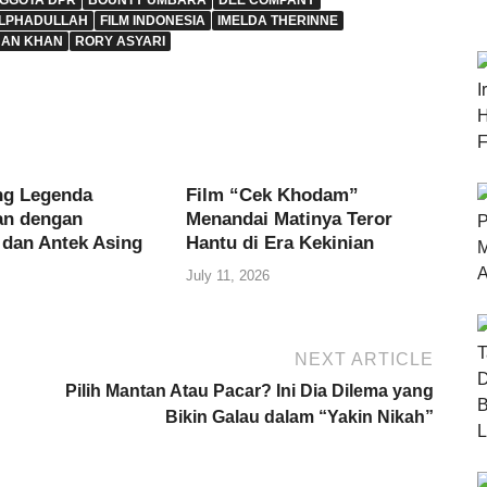
GGOTA DPR
BOUNTY UMBARA
DEE COMPANY
LPHADULLAH
FILM INDONESIA
IMELDA THERINNE
HAN KHAN
RORY ASYARI
ng Legenda
Film “Cek Khodam”
an dengan
Menandai Matinya Teror
 dan Antek Asing
Hantu di Era Kekinian
July 11, 2026
NEXT ARTICLE
n
Pilih Mantan Atau Pacar? Ini Dia Dilema yang
Bikin Galau dalam “Yakin Nikah”