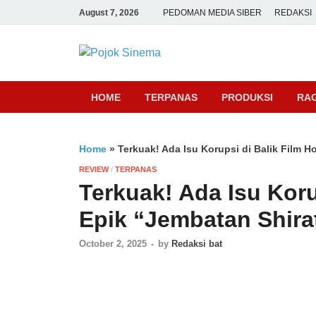
August 7, 2026
PEDOMAN MEDIA SIBER
REDAKSI
Pojok Sine
HOME
TERPANAS
PRODUKSI
RA
Home
»
Terkuak! Ada Isu Korupsi di Balik Film 
REVIEW
/
TERPANAS
Terkuak! Ada Isu Koru
Epik “Jembatan Shira
October 2, 2025
-
by
Redaksi bat