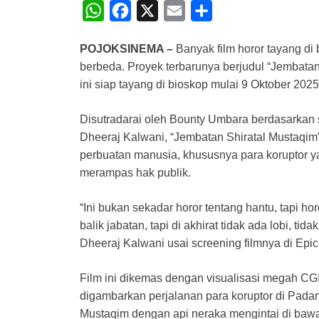
W
F
X
E
S
h
a
m
h
POJOKSINEMA –
Banyak film horor tayang d
a
c
a
a
berbeda. Proyek terbarunya berjudul “Jembatan 
t
e
i
r
ini siap tayang di bioskop mulai 9 Oktober 2025
s
b
l
e
A
o
Disutradarai oleh Bounty Umbara berdasarkan s
Dheeraj Kalwani, “Jembatan Shiratal Mustaqim
p
o
perbuatan manusia, khususnya para koruptor
p
k
merampas hak publik.
“Ini bukan sekadar horor tentang hantu, tapi hor
balik jabatan, tapi di akhirat tidak ada lobi, 
Dheeraj Kalwani usai screening filmnya di Epi
Film ini dikemas dengan visualisasi megah CGI
digambarkan perjalanan para koruptor di Pada
Mustaqim dengan api neraka mengintai di baw