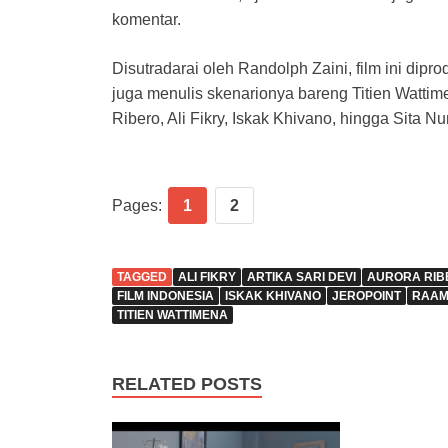
komentar.
Disutradarai oleh Randolph Zaini, film ini dip
juga menulis skenarionya bareng Titien Wattim
Ribero, Ali Fikry, Iskak Khivano, hingga Sita Nur
Pages:
1
2
TAGGED
ALI FIKRY
ARTIKA SARI DEVI
AURORA RIB
FILM INDONESIA
ISKAK KHIVANO
JEROPOINT
RAAM
TITIEN WATTIMENA
RELATED POSTS