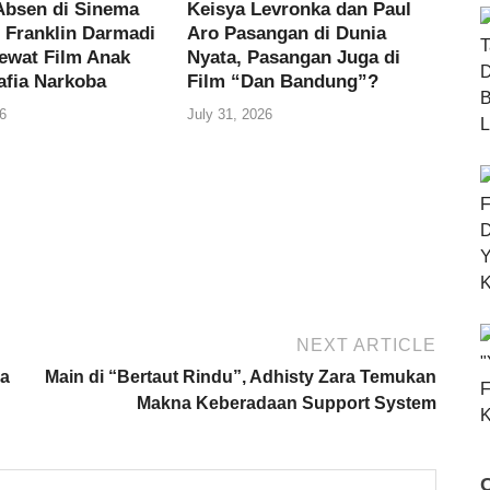
Absen di Sinema
Keisya Levronka dan Paul
, Franklin Darmadi
Aro Pasangan di Dunia
ewat Film Anak
Nyata, Pasangan Juga di
afia Narkoba
Film “Dan Bandung”?
6
July 31, 2026
NEXT ARTICLE
ia
Main di “Bertaut Rindu”, Adhisty Zara Temukan
Makna Keberadaan Support System