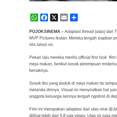
W
F
X
E
S
h
a
m
h
POJOKSINEMA –
Adaptasi thread (utas) dari T
a
c
a
a
MVP Pictures ikutan. Mereka tengah siapkan pr
t
e
i
r
rilis tahun ini.
s
b
l
e
A
o
Pekan lalu mereka merilis
official first look
film 
meja makan, berikut sosok perempuan mister
p
o
benaknya.
p
k
Sosok Ibu yang duduk di meja makan itu tampak 
melanda dirinya. Visual ini menyiratkan hal ya
anggota keluarga lainnya tengah ngobrol di de
Film ini merupakan adaptasi dari utas viral @J
dilihat lebih dari 5,8 juta views. Utas ini juga m