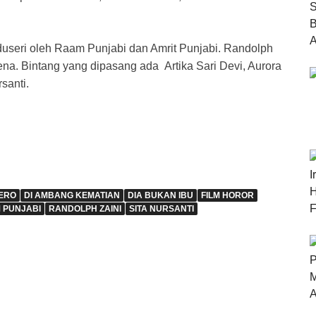
roduseri oleh Raam Punjabi dan Amrit Punjabi. Randolph
ena. Bintang yang dipasang ada Artika Sari Devi, Aurora
santi.
ERO
DI AMBANG KEMATIAN
DIA BUKAN IBU
FILM HOROR
 PUNJABI
RANDOLPH ZAINI
SITA NURSANTI