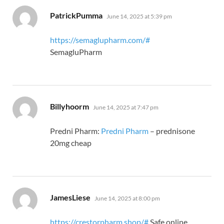
says:
PatrickPumma
June 14, 2025 at 5:39 pm
https://semaglupharm.com/#
SemagluPharm
says:
Billyhoorm
June 14, 2025 at 7:47 pm
Predni Pharm:
Predni Pharm
– prednisone
20mg cheap
says:
JamesLiese
June 14, 2025 at 8:00 pm
https://crestorpharm.shop/#
Safe online