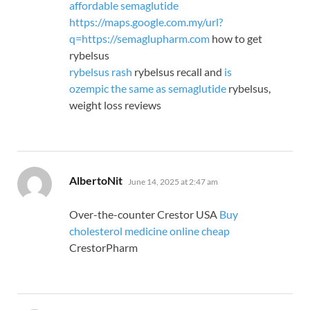
affordable semaglutide
https://maps.google.com.my/url?
q=https://semaglupharm.com
how to get
rybelsus
rybelsus rash
rybelsus recall and
is
ozempic the same as semaglutide
rybelsus,
weight loss reviews
says:
AlbertoNit
June 14, 2025 at 2:47 am
Over-the-counter Crestor USA
Buy
cholesterol medicine online cheap
CrestorPharm