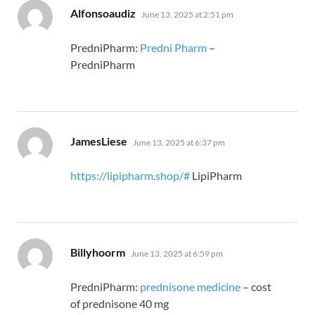
says:
Alfonsoaudiz
June 13, 2025 at 2:51 pm
PredniPharm:
Predni Pharm
–
PredniPharm
says:
JamesLiese
June 13, 2025 at 6:37 pm
https://lipipharm.shop/#
LipiPharm
says:
Billyhoorm
June 13, 2025 at 6:59 pm
PredniPharm:
prednisone medicine
– cost
of prednisone 40 mg