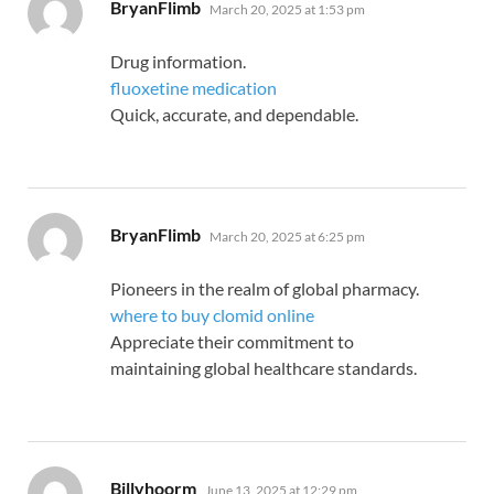
says:
BryanFlimb
March 20, 2025 at 1:53 pm
Drug information.
fluoxetine medication
Quick, accurate, and dependable.
says:
BryanFlimb
March 20, 2025 at 6:25 pm
Pioneers in the realm of global pharmacy.
where to buy clomid online
Appreciate their commitment to
maintaining global healthcare standards.
says:
Billyhoorm
June 13, 2025 at 12:29 pm