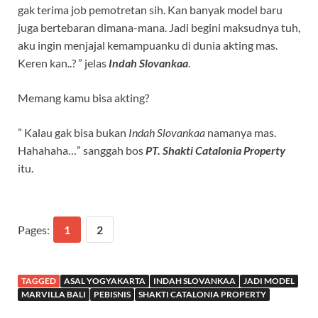
gak terima job pemotretan sih. Kan banyak model baru
juga bertebaran dimana-mana. Jadi begini maksudnya tuh,
aku ingin menjajal kemampuanku di dunia akting mas.
Keren kan..? ” jelas
Indah Slovankaa
.
Memang kamu bisa akting?
” Kalau gak bisa bukan
Indah Slovankaa
namanya mas.
Hahahaha…” sanggah bos
PT. Shakti Catalonia Property
itu.
Pages:
1
2
TAGGED
ASAL YOGYAKARTA
INDAH SLOVANKAA
JADI MODEL
MARVILLA BALI
PEBISNIS
SHAKTI CATALONIA PROPERTY