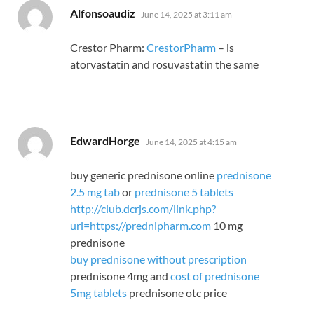
says:
Alfonsoaudiz
June 14, 2025 at 3:11 am
Crestor Pharm:
CrestorPharm
– is
atorvastatin and rosuvastatin the same
says:
EdwardHorge
June 14, 2025 at 4:15 am
buy generic prednisone online
prednisone
2.5 mg tab
or
prednisone 5 tablets
http://club.dcrjs.com/link.php?
url=https://prednipharm.com
10 mg
prednisone
buy prednisone without prescription
prednisone 4mg and
cost of prednisone
5mg tablets
prednisone otc price