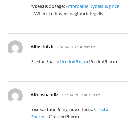
rybelsus dosage:
Affordable Rybelsus price
– Where to buy Semaglutide legally
says:
AlbertoNit
June 14, 2025 at 9:05 am
Predni Pharm
PredniPharm
PredniPharm
says:
Alfonsoaudiz
June 14, 2025 at 9:13 am
rosuvastatin 5 mg side effects:
Crestor
Pharm
– CrestorPharm