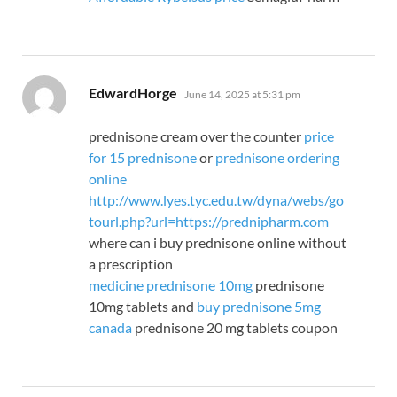
says:
EdwardHorge
June 14, 2025 at 5:31 pm
prednisone cream over the counter
price
for 15 prednisone
or
prednisone ordering
online
http://www.lyes.tyc.edu.tw/dyna/webs/go
tourl.php?url=https://prednipharm.com
where can i buy prednisone online without
a prescription
medicine prednisone 10mg
prednisone
10mg tablets and
buy prednisone 5mg
canada
prednisone 20 mg tablets coupon