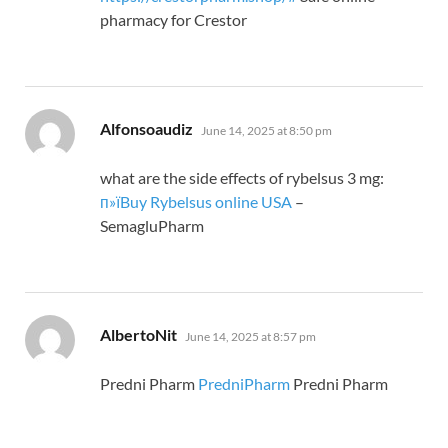
pharmacy for Crestor
says:
Alfonsoaudiz
June 14, 2025 at 8:50 pm
what are the side effects of rybelsus 3 mg:
п»їBuy Rybelsus online USA
–
SemagluPharm
says:
AlbertoNit
June 14, 2025 at 8:57 pm
Predni Pharm
PredniPharm
Predni Pharm