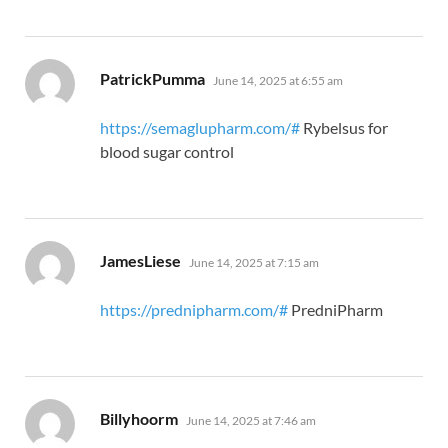
says:
PatrickPumma
June 14, 2025 at 6:55 am
https://semaglupharm.com/#
Rybelsus for
blood sugar control
says:
JamesLiese
June 14, 2025 at 7:15 am
https://prednipharm.com/#
PredniPharm
says:
Billyhoorm
June 14, 2025 at 7:46 am