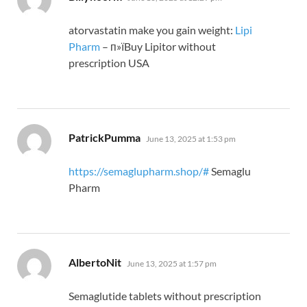
atorvastatin make you gain weight:
Lipi
Pharm
– п»їBuy Lipitor without
prescription USA
says:
PatrickPumma
June 13, 2025 at 1:53 pm
https://semaglupharm.shop/#
Semaglu
Pharm
says:
AlbertoNit
June 13, 2025 at 1:57 pm
Semaglutide tablets without prescription