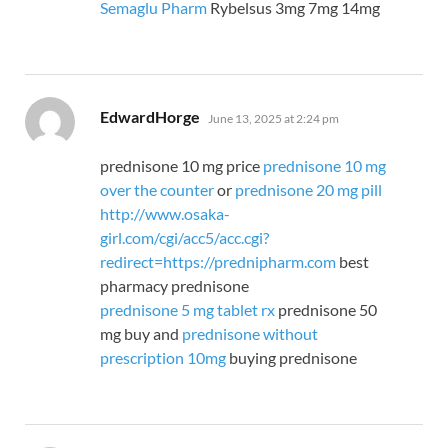
Semaglu Pharm
Rybelsus 3mg 7mg 14mg
says:
EdwardHorge
June 13, 2025 at 2:24 pm
prednisone 10 mg price
prednisone 10 mg
over the counter
or
prednisone 20 mg pill
http://www.osaka-
girl.com/cgi/acc5/acc.cgi?
redirect=https://prednipharm.com
best
pharmacy prednisone
prednisone 5 mg tablet rx
prednisone 50
mg buy and
prednisone without
prescription 10mg
buying prednisone