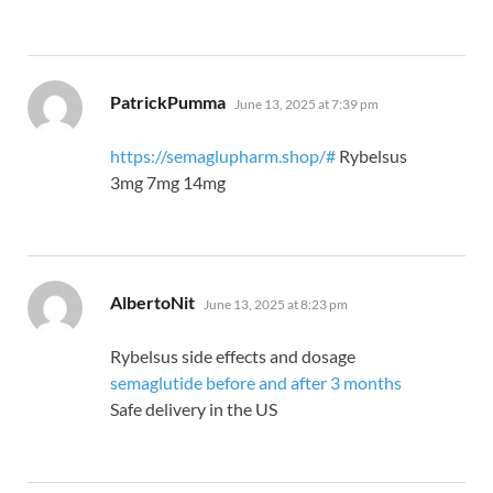
says:
PatrickPumma
June 13, 2025 at 7:39 pm
https://semaglupharm.shop/#
Rybelsus
3mg 7mg 14mg
says:
AlbertoNit
June 13, 2025 at 8:23 pm
Rybelsus side effects and dosage
semaglutide before and after 3 months
Safe delivery in the US