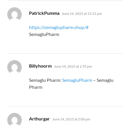
says:
PatrickPumma
June 14, 2025 at 12:21 pm
https://semaglupharm.shop/#
SemagluPharm
says:
Billyhoorm
June 14, 2025 at 1:55 pm
Semaglu Pharm:
SemagluPharm
– Semaglu
Pharm
says:
Arthurgar
June 14, 2025 at 2:00 pm