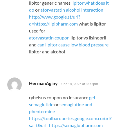
lipitor generic names
lipitor what does it
do
or
atorvastatin alcohol interaction
http://www.google.st/url?
q=https://lipipharm.com
what is lipitor
used for
atorvastatin coupon
lipitor vs lisinopril
and
can lipitor cause low blood pressure
lipitor and alcohol
says:
HermanAginy
June 14, 2025 at 3:00 pm
rybelsus coupon no insurance
get
semaglutide
or
semaglutide and
phentermine
https://toolbarqueries.google.com.cu/url?
sa=t&url=https://semaglupharm.com