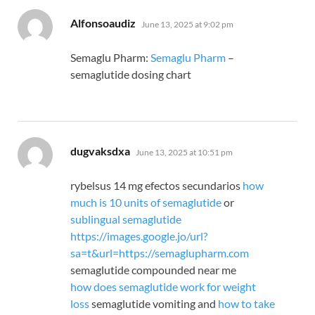
says:
Alfonsoaudiz
June 13, 2025 at 9:02 pm
Semaglu Pharm:
Semaglu Pharm
–
semaglutide dosing chart
says:
dugvaksdxa
June 13, 2025 at 10:51 pm
rybelsus 14 mg efectos secundarios
how
much is 10 units of semaglutide
or
sublingual semaglutide
https://images.google.jo/url?
sa=t&url=https://semaglupharm.com
semaglutide compounded near me
how does semaglutide work for weight
loss
semaglutide vomiting and
how to take