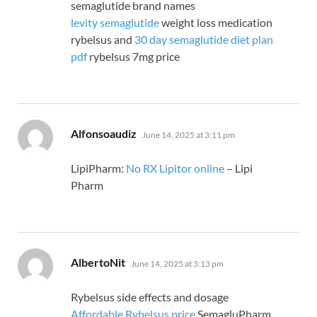
semaglutide brand names
levity semaglutide
weight loss medication
rybelsus and
30 day semaglutide diet plan
pdf
rybelsus 7mg price
says:
Alfonsoaudiz
June 14, 2025 at 3:11 pm
LipiPharm:
No RX Lipitor online
– Lipi
Pharm
says:
AlbertoNit
June 14, 2025 at 3:13 pm
Rybelsus side effects and dosage
Affordable Rybelsus price
SemagluPharm