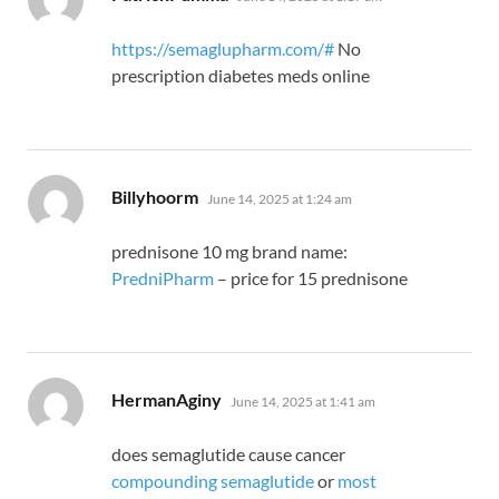
https://semaglupharm.com/#
No
prescription diabetes meds online
says:
Billyhoorm
June 14, 2025 at 1:24 am
prednisone 10 mg brand name:
PredniPharm
– price for 15 prednisone
says:
HermanAginy
June 14, 2025 at 1:41 am
does semaglutide cause cancer
compounding semaglutide
or
most