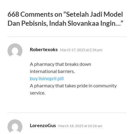
668 Comments on “Setelah Jadi Model
Dan Pebisnis, Indah Slovankaa Ingin…”
says:
Robertexoks
March 17, 2025 at 2:34 pm
A pharmacy that breaks down
international barriers.
buy lisinopril pill
A pharmacy that takes pride in community
service.
says:
LorenzoGus
March 18, 2025 at 10:26 am