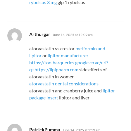
rybelsus 3 mg
glp 1 rybelsus
says:
Arthurgar
June 14, 2025 at 12:09 am
atorvastatin vs crestor
metformin and
lipitor
or
lipitor manufacturer
https://toolbarqueries.google.co.ve/url?
q=https://lipipharm.com
side effects of
atorvastatin in women
atorvastatin dental considerations
atorvastatin and cranberry juice and
lipitor
package insert
lipitor and liver
says:
PatrickPumma
June 14, 2025 at 1:19 am