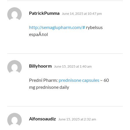
says:
PatrickPumma
June 14, 2025 at 10:47 pm
http://semaglupharm.com/#
rybelsus
espaÃ±ol
says:
Billyhoorm
June 15, 2025 at 1:40 am
Predni Pharm:
prednisone capsules
– 60
mg prednisone daily
says:
Alfonsoaudiz
June 15, 2025 at 2:32 am