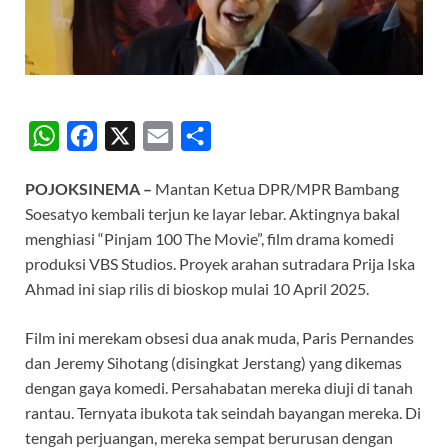
W
F
X
E
S
h
a
m
h
POJOKSINEMA –
Mantan Ketua DPR/MPR Bambang
a
c
a
a
Soesatyo kembali terjun ke layar lebar. Aktingnya bakal
t
e
i
r
menghiasi “Pinjam 100 The Movie”, film drama komedi
s
b
l
e
produksi VBS Studios. Proyek arahan sutradara Prija Iska
A
o
Ahmad ini siap rilis di bioskop mulai 10 April 2025.
p
o
Film ini merekam obsesi dua anak muda, Paris Pernandes
p
k
dan Jeremy Sihotang (disingkat Jerstang) yang dikemas
dengan gaya komedi. Persahabatan mereka diuji di tanah
rantau. Ternyata ibukota tak seindah bayangan mereka. Di
tengah perjuangan, mereka sempat berurusan dengan