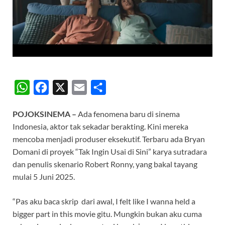
W
F
X
E
S
h
a
m
h
POJOKSINEMA –
Ada fenomena baru di sinema
a
c
a
a
Indonesia, aktor tak sekadar berakting. Kini mereka
t
e
i
r
mencoba menjadi produser eksekutif. Terbaru ada Bryan
s
b
l
e
Domani di proyek “Tak Ingin Usai di Sini” karya sutradara
A
o
dan penulis skenario Robert Ronny, yang bakal tayang
mulai 5 Juni 2025.
p
o
p
k
“Pas aku baca skrip dari awal, I felt like I wanna held a
bigger part in this movie gitu. Mungkin bukan aku cuma