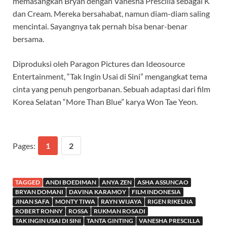
memasangkan Bryan dengan Vanesha Prescilla sebagai K
dan Cream. Mereka bersahabat, namun diam-diam saling
mencintai. Sayangnya tak pernah bisa benar-benar
bersama.
Diproduksi oleh Paragon Pictures dan Ideosource
Entertainment, “Tak Ingin Usai di Sini” mengangkat tema
cinta yang penuh pengorbanan. Sebuah adaptasi dari film
Korea Selatan “More Than Blue” karya Won Tae Yeon.
Pages:
1
2
TAGGED
ANDI BOEDIMAN
ANYA ZEN
ASHA ASSUNCAO
BRYAN DOMANI
DAVINA KARAMOY
FILM INDONESIA
JINAN SAFA
MONTY TIWA
RAYN WIJAYA
RIGEN RIKELNA
ROBERT RONNY
ROSSA
RUKMAN ROSADI
TAK INGIN USAI DI SINI
TANTA GINTING
VANESHA PRESCILLA