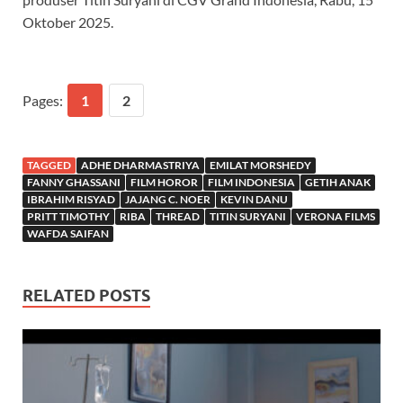
Oktober 2025.
Pages:
1
2
TAGGED
ADHE DHARMASTRIYA
EMILAT MORSHEDY
FANNY GHASSANI
FILM HOROR
FILM INDONESIA
GETIH ANAK
IBRAHIM RISYAD
JAJANG C. NOER
KEVIN DANU
PRITT TIMOTHY
RIBA
THREAD
TITIN SURYANI
VERONA FILMS
WAFDA SAIFAN
RELATED POSTS