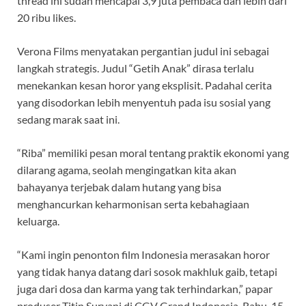
thread ini sudah mencapai 3,9 juta pembaca dan lebih dari
20 ribu likes.
Verona Films menyatakan pergantian judul ini sebagai
langkah strategis. Judul “Getih Anak” dirasa terlalu
menekankan kesan horor yang eksplisit. Padahal cerita
yang disodorkan lebih menyentuh pada isu sosial yang
sedang marak saat ini.
“Riba” memiliki pesan moral tentang praktik ekonomi yang
dilarang agama, seolah mengingatkan kita akan
bahayanya terjebak dalam hutang yang bisa
menghancurkan keharmonisan serta kebahagiaan
keluarga.
“Kami ingin penonton film Indonesia merasakan horor
yang tidak hanya datang dari sosok makhluk gaib, tetapi
juga dari dosa dan karma yang tak terhindarkan,” papar
produser Titin Suryani di CGV Grand Indonesia, Rabu, 15