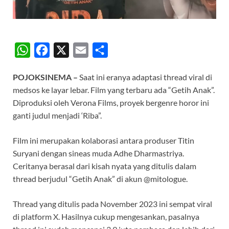
W
F
X
E
S
h
a
m
h
POJOKSINEMA –
Saat ini eranya adaptasi thread viral di
a
c
a
a
medsos ke layar lebar. Film yang terbaru ada “Getih Anak”.
t
e
i
r
Diproduksi oleh Verona Films, proyek bergenre horor ini
s
b
l
e
ganti judul menjadi ‘Riba”.
A
o
Film ini merupakan kolaborasi antara produser Titin
p
o
Suryani dengan sineas muda Adhe Dharmastriya.
p
k
Ceritanya berasal dari kisah nyata yang ditulis dalam
thread berjudul “Getih Anak” di akun @mitologue.
Thread yang ditulis pada November 2023 ini sempat viral
di platform X. Hasilnya cukup mengesankan, pasalnya