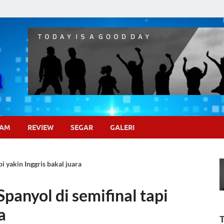
Pojok Sinema
GAM
REVIEW
SEGAR
GALERI
i yakin Inggris bakal juara
panyol di semifinal tapi
a