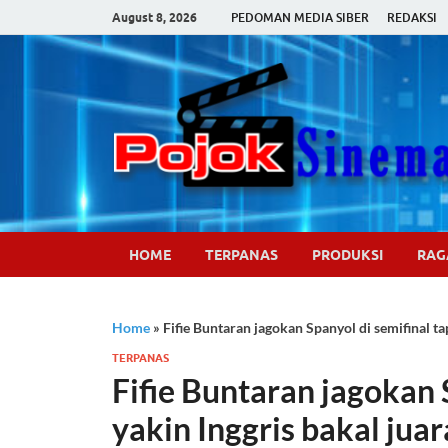
August 8, 2026
PEDOMAN MEDIA SIBER
REDAKSI
HOME
TERPANAS
PRODUKSI
RA
Home
»
Fifie Buntaran jagokan Spanyol di semifinal tap
TERPANAS
Fifie Buntaran jagokan S
yakin Inggris bakal juar