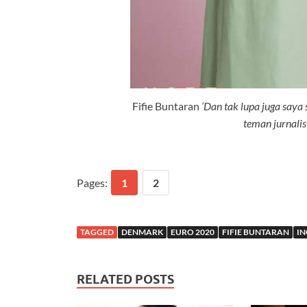
Fifie Buntaran
‘Dan tak lupa juga say
teman jurnalis
Pages:
1
2
TAGGED
DENMARK
EURO 2020
FIFIE BUNTARAN
IN
RELATED POSTS