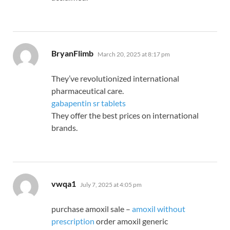
says:
BryanFlimb
March 20, 2025 at 8:17 pm
They’ve revolutionized international
pharmaceutical care.
gabapentin sr tablets
They offer the best prices on international
brands.
says:
vwqa1
July 7, 2025 at 4:05 pm
purchase amoxil sale –
amoxil without
prescription
order amoxil generic