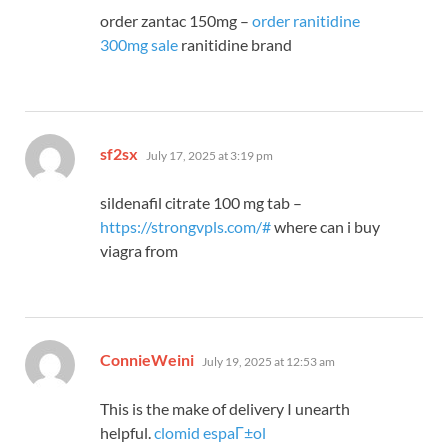
order zantac 150mg –
order ranitidine
300mg sale
ranitidine brand
says:
sf2sx
July 17, 2025 at 3:19 pm
sildenafil citrate 100 mg tab –
https://strongvpls.com/#
where can i buy
viagra from
says:
ConnieWeini
July 19, 2025 at 12:53 am
This is the make of delivery I unearth
helpful.
clomid espaГ±ol