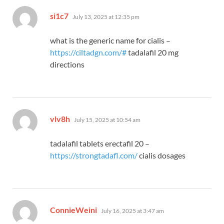
says:
si1c7
July 13, 2025 at 12:35 pm
what is the generic name for cialis –
https://ciltadgn.com/#
tadalafil 20 mg
directions
says:
vlv8h
July 15, 2025 at 10:54 am
tadalafil tablets erectafil 20 –
https://strongtadafl.com/
cialis dosages
says:
ConnieWeini
July 16, 2025 at 3:47 am