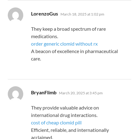
says:
LorenzoGus
March 18, 2025 at 1:02 pm
They keep a broad spectrum of rare
medications.
order generic clomid without rx
A beacon of excellence in pharmaceutical
care.
says:
BryanFlimb
March 20, 2025 at 3:45 pm
They provide valuable advice on
international drug interactions.
cost of cheap clomid pill
Efficient, reliable, and internationally
acclaimed.