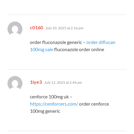
says:
c0160
July 10, 2025 at 2:16 pm
order fluconazole generic –
order diflucan
100mg sale
fluconazole order online
says:
1iye3
July 12, 2025 at 2:44 am
cenforce 100mg uk –
https://cenforcers.com/
order cenforce
100mg generic